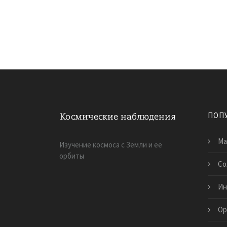
ПОП
Ма
Изучение космоса с Земли и ее
орбиты
Со
Ин
Ор