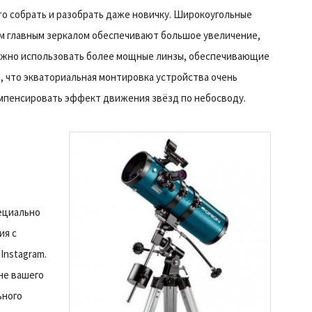
о собрать и разобрать даже новичку. Широкоугольные
ым главным зеркалом обеспечивают большое увеличение,
можно использовать более мощные линзы, обеспечивающие
, что экваториальная монтировка устройства очень
компенсировать эффект движения звёзд по небосводу.
ециально
ия с
Instagram.
не вашего
ьного