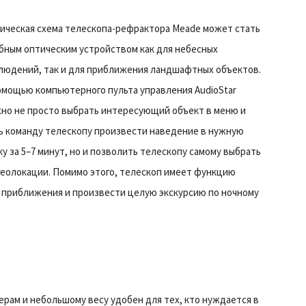
ическая схема телескопа-рефрактора Meade может стать
бным оптическим устройством как для небесных
людений, так и для приближения ландшафтных объектов.
омощью компьютерного пульта управления AudioStar
но не просто выбрать интересующий объект в меню и
ь команду телескопу произвести наведение в нужную
ку за 5–7 минут, но и позволить телескопу самому выбрать
геолокации. Помимо этого, телескоп имеет функцию
е приближения и произвести целую экскурсию по ночному
ерам и небольшому весу удобен для тех, кто нуждается в