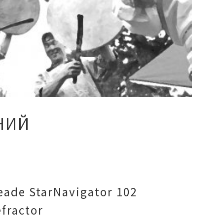
НИЙ
eade StarNavigator 102
fractor