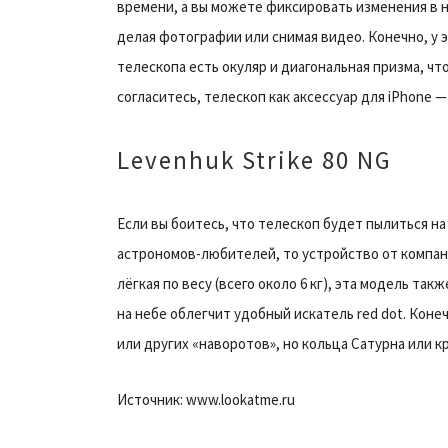
времени, а вы можете фиксировать изменения в 
делая фотографии или снимая видео. Конечно, у 
телескопа есть окуляр и диагональная призма, чт
согласитесь, телескоп как аксессуар для iPhone 
Levenhuk Strike 80 NG
Если вы боитесь, что телескоп будет пылиться н
астрономов-любителей, то устройство от компани
лёгкая по весу (всего около 6 кг), эта модель та
на небе облегчит удобный искатель red dot. Кон
или других «наворотов», но кольца Сатурна или 
Источник: www.lookatme.ru