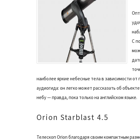
Опт
удо
наб
С п
мож
дат
точ
наиболее яркие небесные тела в зависимости от 
аудиогида: он легко может рассказать об объект
небу — правда, пока только на английском языке.
Orion Starblast 4.5
Телескоп Orion благодаря своим компактным разм