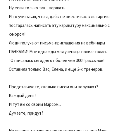
Ну если только так... поржать...
И то учитывая, что я, дабы не ввести вас в летаргию
постаралась написать эту карикатуру максимально с
юмором!
Люди получают письма-приглашения на вебинары
ПАЧКАМИ! Мне однажды моя ученица похвасталась
"Отписалась сегодня от более чем 300!! рассылок!
Оставила только Вас, Елена, и еще 2-х тренеров.
Представляете, сколько писем они получают?
Каждый день!
И тут вы со своим Марсом...
Думаете, придут?
Но почему-то наивно продолжаем писать про Марс.