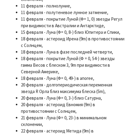
11 февраля - полнолуние,
11 февраля - полутеневое лунное затмение,
11 февраля - покрытие Луной (Ф= 1, 0) звезды Регул
при видимости в Австралии и Антарктиде,
15 февраля - Луна (Ф= 0, 8-) близ Юпитера и Спики,
18 февраля - астероид Ирена (9m) в противостоянии
с Солнцем,
18 февраля - Луна в фазе последней четверти,
18 февраля - покрытие Луной (Ф = 0, 54-) звезды
гамма Весов с блеском 3, 9m при видимости в
Северной Америке,
18 февраля - Луна (Ф= 0, 49-) в апогее,
20 февраля - долгопериодическая переменная
звезда R Орла близ максимума блеска (5m),
20 февраля - Луна (Ф= 0, 3-) близ Сатурна,
20 февраля - астероид Евномия (9m) в
противостоянии с Солнцем,
21 февраля - Луна (Ф= 0, 23-) в минимальном
склонении,
22 февраля - астероид Метида (9m) в