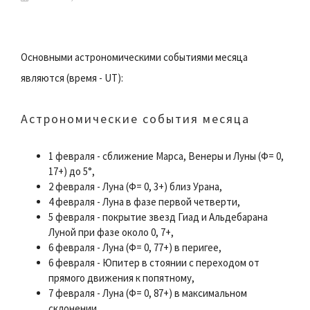
Основными астрономическими событиями месяца
являются (время - UT):
Астрономические события месяца
1 февраля - сближение Марса, Венеры и Луны (Ф= 0,
17+) до 5°,
2 февраля - Луна (Ф= 0, 3+) близ Урана,
4 февраля - Луна в фазе первой четверти,
5 февраля - покрытие звезд Гиад и Альдебарана
Луной при фазе около 0, 7+,
6 февраля - Луна (Ф= 0, 77+) в перигее,
6 февраля - Юпитер в стоянии с переходом от
прямого движения к попятному,
7 февраля - Луна (Ф= 0, 87+) в максимальном
склонении,