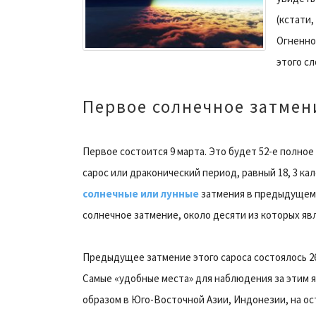
(кстати
Огненно
этого сл
Первое солнечное затмени
Первое состоится 9 марта. Это будет 52-е полное 
сарос или драконический период, равный 18, 3 ка
солнечные или лунные
затмения в предыдущем п
солнечное затмение, около десяти из которых яв
Предыдущее затмение этого сароса состоялось 26. 02
Самые «удобные места» для наблюдения за этим 
образом в Юго-Восточной Азии, Индонезии, на ос