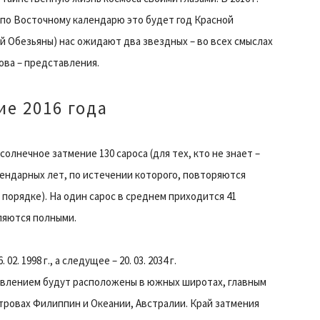
, по Восточному календарю это будет год Красной
й Обезьяны) нас ожидают два звездных – во всех смыслах
ова – представления.
е 2016 года
солнечное затмение 130 сароса (для тех, кто не знает –
лендарных лет, по истечении которого, повторяются
орядке). На один сарос в среднем приходится 41
ляются полными.
. 1998 г., а следущее – 20. 03. 2034 г.
явлением будут расположены в южных широтах, главным
тровах Филиппин и Океании, Австралии. Край затмения