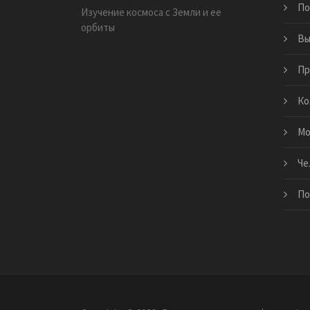
По
Изучение космоса с Земли и ее
орбиты
Вы
Пр
Ко
Мо
Че
По