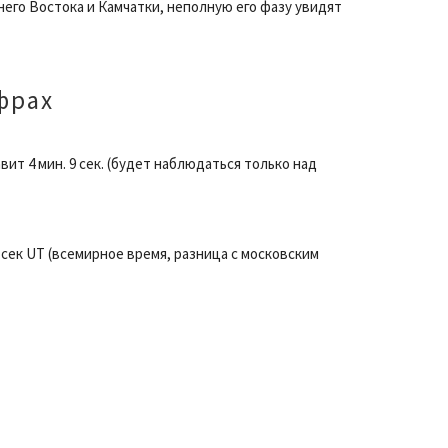
него Востока и Камчатки, неполную его фазу увидят
фрах
т 4 мин. 9 сек. (будет наблюдаться только над
18 сек UT (всемирное время, разница с московским