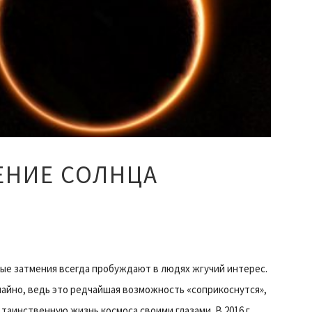
ЕНИЕ СОЛНЦА
ые затмения всегда пробуждают в людях жгучий интерес.
чайно, ведь это редчайшая возможность «соприкоснутся»,
таинственную жизнь космоса своими глазами. В 2016 г.