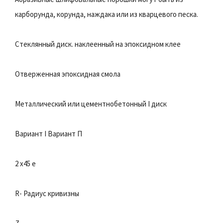
карборунда, корунда, наждака или из кварцевого песка.
Стеклянный диск. наклеенный на эпоксидном клее
Отверженная эпоксидная смола
Металлический или цементнобетонный I диск
Вариант I Вариант П
2 x45 е
R- Радиус кривизны