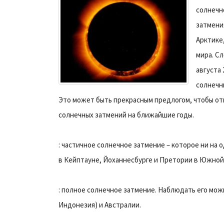
солнечн
затмения
Арктике,
мира. С
августа 
солнечн
Это может быть прекрасным предлогом, чтобы от
солнечных затмений на ближайшие годы.
: частичное солнечное затмение – которое ни на 
в Кейптауне, Йоханнесбурге и Претории в Южной 
: полное солнечное затмение. Наблюдать его мож
Индонезия) и Австралии.