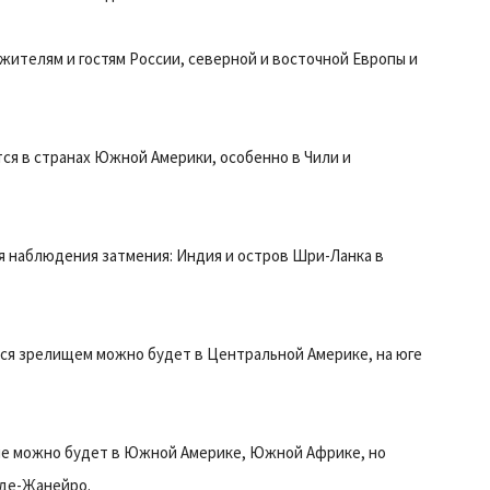
 жителям и гостям России, северной и восточной Европы и
тся в странах Южной Америки, особенно в Чили и
я наблюдения затмения: Индия и остров Шри-Ланка в
ься зрелищем можно будет в Центральной Америке, на юге
ие можно будет в Южной Америке, Южной Африке, но
-де-Жанейро.