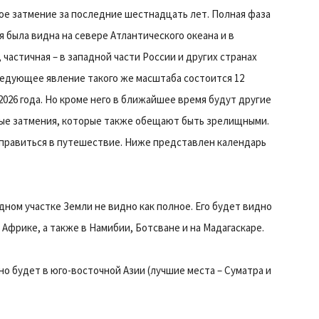
ое затмение за последние шестнадцать лет. Полная фаза
 была видна на севере Атлантического океана и в
 частичная – в западной части России и других странах
ледующее явление такого же масштаба состоится 12
2026 года. Но кроме него в ближайшее время будут другие
ые затмения, которые также обещают быть зрелищными.
правиться в путешествие. Ниже представлен календарь
одном участке Земли не видно как полное. Его будет видно
Африке, а также в Намибии, Ботсване и на Мадагаскаре.
но будет в юго-восточной Азии (лучшие места – Суматра и