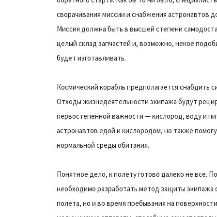
сворачивания миссии и снабжения астронавтов д
Миссия должна быть в высшей степени самодоста
целый склад запчастей и, возможно, некое подоб
будет изготавливать.
Космический корабль предполагается снабдить с
Отходы жизнедеятельности экипажа будут рецирк
первостепенной важности — кислород, воду и пи
астронавтов едой и кислородом, но также помог
нормальной среды обитания.
Понятное дело, к полету готово далеко не все. 
необходимо разработать метод защиты экипажа о
полета, но и во время пребывания на поверхност