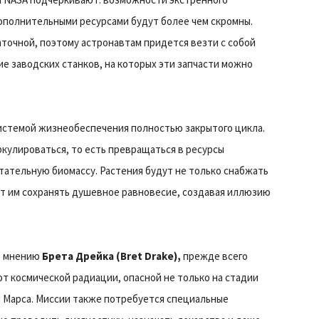
ополнительными ресурсами будут более чем скромны.
точной, поэтому астронавтам придется везти с собой
ие заводских станков, на которых эти запчасти можно
истемой жизнеобеспечения полностью закрытого цикла.
улироваться, то есть превращаться в ресурсы
тательную биомассу. Растения будут не только снабжать
ут им сохранять душевное равновесие, создавая иллюзию
По мнению
Брета Дрейка (Bret Drake),
прежде всего
т космической радиации, опасной не только на стадии
и Марса. Миссии также потребуется специальные