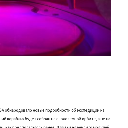
SA обнародовало новые подробности об экспедиции на
кий корабль» будет собран на околоземной орбите, а не на
ы, как предполагалось ранее. Для выведения его модулей