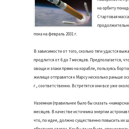
на орбиту понад
Cтартовая масса
продолжительнос
пока на февраль 2031 г.
В зависимости от того, сколько тяги удастся выж
продлится от 6 до 7 месяцев. Предполагается, ч
овощи и злаки прямо на корабле, пользуясь борт
жилище отправятся к Марсу несколько раньше осно
г., соответственно. Встретятся они все уже окол
Наземная (правильнее было бы сказать «намарсна
месяцев. В качестве источника энергии астронав
что, по идее, должно существенно повысить их 
обратного старта. Как бы то ни было, специалис