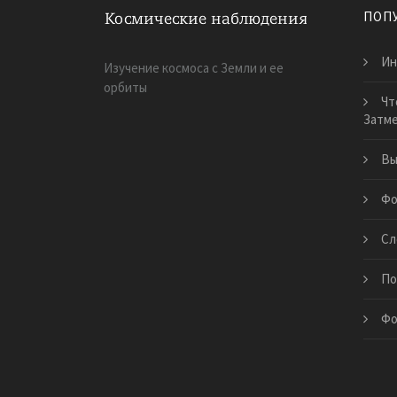
ПОП
Ин
Изучение космоса с Земли и ее
орбиты
Чт
Затм
Вы
Фо
Сл
По
Фо