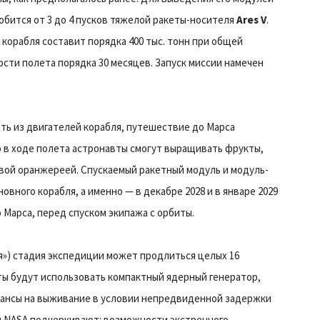
обится от 3 до 4 пусков тяжелой ракеты-носителя
Ares V
.
 корабля составит порядка 400 тыс. тонн при общей
ти полета порядка 30 месяцев. Запуск миссии намечен
ать из двигателей корабля, путешествие до Марса
то в ходе полета астронавты смогут выращивать фрукты,
овой оранжереей. Спускаемый ракетный модуль и модуль-
вного корабля, а именно — в декабре 2028 и в январе 2029
о Марса, перед спуском экипажа с орбиты.
я») стадия экспедиции может продлиться целых 16
ты будут использовать компактный ядерный генератор,
шансы на выживание в условии непредвиденной задержки
ты NASA подчеркивают: возможности экстренного