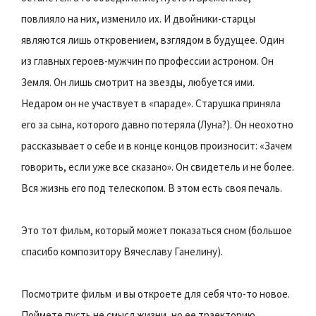
повлияло на них, изменило их. И двойники-старцы
являются лишь откровением, взглядом в будущее. Один
из главных героев-мужчин по профессии астроном. Он 
Земля. Он лишь смотрит на звезды, любуется ими.
Недаром он не участвует в «параде». Старушка приняла
его за сына, которого давно потеряла (Луна?). Он неохотно
рассказывает о себе и в конце концов произносит: «Зачем
говорить, если уже все сказано». Он свидетель и не более.
Вся жизнь его под телескопом. В этом есть своя печаль.
Это тот фильм, который может показаться сном (большое
спасибо композитору Вячеславу Ганелину).
Посмотрите фильм  и вы откроете для себя что-то новое.
Поймете пусть не смысл жизни, но ее траекторию.