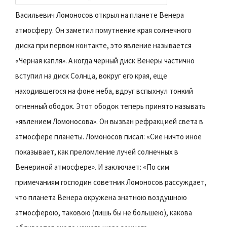
Васильевич Ломоносов открыл на планете Венера
атмосферу. Он заметил помутнение края солнечного
диска при первом контакте, это явление называется
«Черная капля». А когда черный диск Венеры частично
вступил на диск Солнца, вокруг его края, еще
находившегося на фоне неба, вдруг вспыхнул тонкий
огненный ободок. Этот ободок теперь принято называть
«явлением Ломоносова». Он вызван рефракцией света в
атмосфере планеты. Ломоносов писал: «Сие ничто иное
показывает, как преломление лучей солнечных в
Венериной атмосфере». И заключает: «По сим
примечаниям господин советник Ломоносов рассуждает,
что планета Венера окружена знатною воздушною
атмосферою, таковою (лишь бы не большею), какова